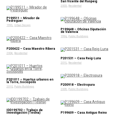
San Vicente del Raspeig
,
2003
Residential
P199511 – Mirador de
Pedreguer
,
1995
Urban Design
P199648 – Oficinas Diputación
de Valencia
,
1996
Public Buildings
P200422 – Casa Maestro Ribera
,
2004
Residential
P201531 – Casa Reig-Luna
,
2015
Residential
P201011 – Huertos urbanos en
la Torre, Sociópolis
P200918 – Electropura
,
2010
Public Buildings
,
2009
Public Buildings
IDD199702 – Trabajo de
Investigación (Tesina)
P199609 – Casa Antiguo Reino