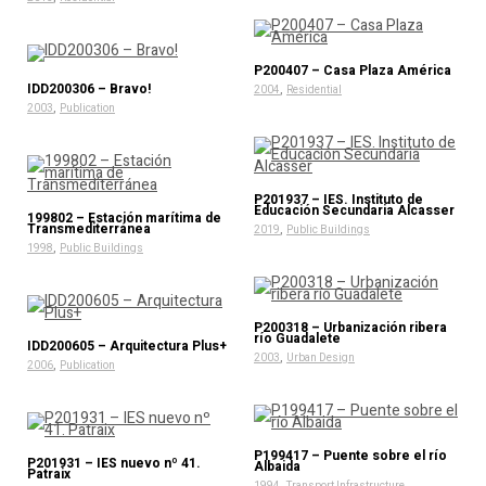
P200407 – Casa Plaza América
IDD200306 – Bravo!
,
2004
Residential
,
2003
Publication
P201937 – IES. Instituto de
Educación Secundaria Alcasser
199802 – Estación marítima de
Transmediterránea
,
2019
Public Buildings
,
1998
Public Buildings
P200318 – Urbanización ribera
río Guadalete
IDD200605 – Arquitectura Plus+
,
2003
Urban Design
,
2006
Publication
P199417 – Puente sobre el río
P201931 – IES nuevo nº 41.
Albaida
Patraix
,
1994
Transport Infrastructure