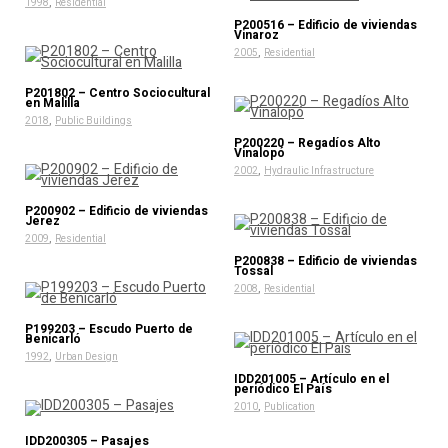
,
1998
Residential
P200516 – Edificio de viviendas
Vinaroz
,
2005
Residential
P201802 – Centro Sociocultural
en Malilla
,
2018
Public Buildings
P200220 – Regadíos Alto
Vinalopó
,
2002
Hydraulic Infrastructure
P200902 – Edificio de viviendas
Jerez
,
2009
Residential
P200838 – Edificio de viviendas
Tossal
,
2008
Residential
P199203 – Escudo Puerto de
Benicarló
,
1992
Urban Design
IDD201005 – Artículo en el
periódico El País
,
2010
Publication
IDD200305 – Pasajes