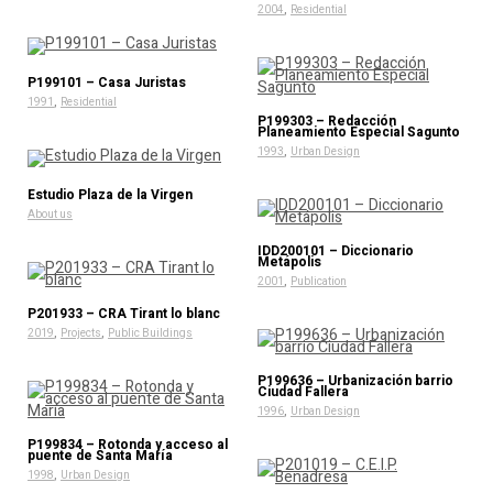
,
2004
Residential
P199101 – Casa Juristas
,
1991
Residential
P199303 – Redacción
Planeamiento Especial Sagunto
,
1993
Urban Design
Estudio Plaza de la Virgen
About us
IDD200101 – Diccionario
Metápolis
,
2001
Publication
P201933 – CRA Tirant lo blanc
,
,
2019
Projects
Public Buildings
P199636 – Urbanización barrio
Ciudad Fallera
,
1996
Urban Design
P199834 – Rotonda y acceso al
puente de Santa María
,
1998
Urban Design