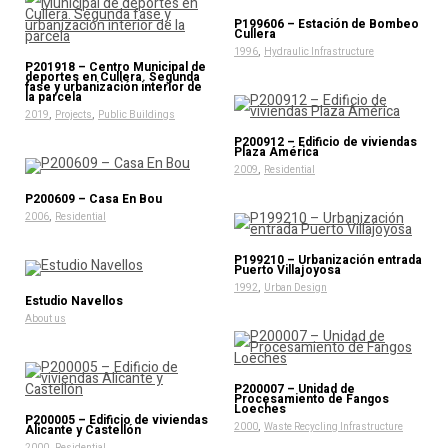
P199606 – Estación de Bombeo
Cullera
,
1996
Hydraulic Infrastructure
P201918 – Centro Municipal de
deportes en Cullera. Segunda
fase y urbanización interior de
la parcela
,
,
2019
Projects
Public Buildings
P200912 – Edificio de viviendas
Plaza América
,
2009
Residential
P200609 – Casa En Bou
,
2006
Residential
P199210 – Urbanización entrada
Puerto Villajoyosa
,
1992
Urban Design
Estudio Navellos
About us
P200007 – Unidad de
Procesamiento de Fangos
Loeches
P200005 – Edificio de viviendas
,
2000
Waste Recycling Infrastructure
Alicante y Castellón
,
2000
Residential