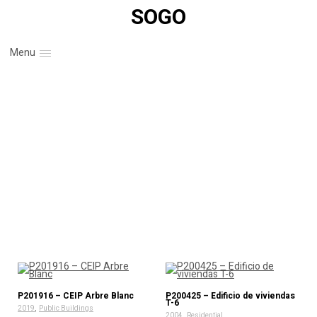
SOGO
Menu
P201916 – CEIP Arbre Blanc
P200425 – Edificio de viviendas
T-6
,
2019
Public Buildings
,
2004
Residential