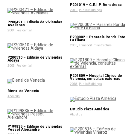
P201019 – C.E.I.P. Benadresa
,
2010
Public Buildings
P200421 – Edificio de viviendas
Avellanas
,
2004
Residential
P200002 – Pasarela Ronda Este
La Eliana
,
2000
Transport Infrastructure
P200510 – Edificio de viviendas
Aldaya
,
2005
Residential
P201809 – Hospital Clínico de
Valencia, consultas externas
,
2018
Public Buildings
Bienal de Venecia
About us
Estudio Plaza América
About us
P199835 – Edificio de viviendas
Pesset Aleixandre