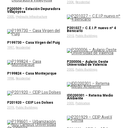
,
2004
Residential
P200509 – Estación Depuradora
Villajoyosa
,
2005
Hydraulic Infrastructure
P201027 – C.E.I.P. nuevo nº 4
Benicarló
,
2010
Public Buildings
P199730 – Casa Virgen del Puig
,
1997
Residential
P200006 – Aulario Oeste
Universidad de Valencia
,
2000
Public Buildings
P199824 – Casa Montejarque
,
1998
Residential
IDD200301 – Retema Medio
Ambiente
P201920 – CEIP Los Dolses
,
2003
Publication
,
2019
Public Buildings