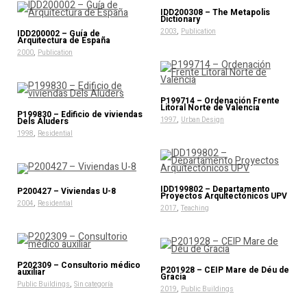
IDD200308 – The Metapolis
Dictionary
,
2003
Publication
IDD200002 – Guía de
Arquitectura de España
,
2000
Publication
P199714 – Ordenación Frente
Litoral Norte de Valencia
P199830 – Edificio de viviendas
,
Dels Aluders
1997
Urban Design
,
1998
Residential
IDD199802 – Departamento
P200427 – Viviendas U-8
Proyectos Arquitectónicos UPV
,
2004
Residential
,
2017
Teaching
P202309 – Consultorio médico
P201928 – CEIP Mare de Déu de
auxiliar
Gracia
,
Public Buildings
Sin categoría
,
2019
Public Buildings