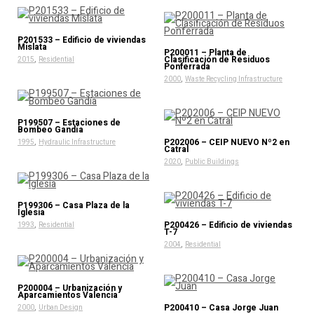
P201533 – Edificio de viviendas
Mislata
P200011 – Planta de
,
Clasificación de Residuos
2015
Residential
Ponferrada
,
2000
Waste Recycling Infrastructure
P199507 – Estaciones de
Bombeo Gandía
,
P202006 – CEIP NUEVO Nº2 en
1995
Hydraulic Infrastructure
Catral
,
2020
Public Buildings
P199306 – Casa Plaza de la
Iglesia
,
P200426 – Edificio de viviendas
1993
Residential
T-7
,
2004
Residential
P200004 – Urbanización y
Aparcamientos Valencia
,
P200410 – Casa Jorge Juan
2000
Urban Design