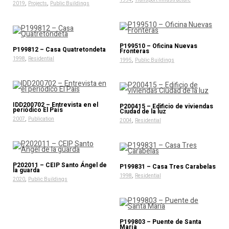
,
,
2019
Projects
Public Buildings
P199510 – Oficina Nuevas
P199812 – Casa Quatretondeta
Fronteras
,
1998
Residential
,
1995
Public Buildings
IDD200702 – Entrevista en el
P200415 – Edificio de viviendas
periódico El País
Ciudad de la luz
,
2007
Publication
,
2004
Residential
P202011 – CEIP Santo Ángel de
P199831 – Casa Tres Carabelas
la guarda
,
1998
Residential
,
2020
Public Buildings
P199803 – Puente de Santa
María