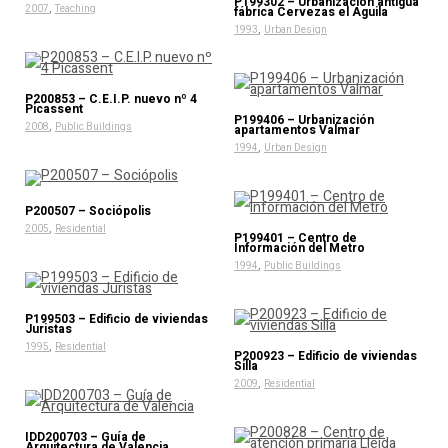
P199302 – Urbanización antigua
,
2007
Teaching
fábrica Cervezas el Aguila
,
1993
Urban Design
P200853 – C.E.I.P. nuevo nº 4
Picassent
P199406 – Urbanización
,
2008
Public Buildings
apartamentos Valmar
,
1994
Urban Design
P200507 – Sociópolis
,
2005
Residential
P199401 – Centro de
Información del Metro
,
1994
Public Buildings
P199503 – Edificio de viviendas
Juristas
,
1995
Residential
P200923 – Edificio de viviendas
Silla
,
2009
Residential
IDD200703 – Guía de
Arquitectura de Valencia