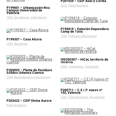
P201929 – CEIP Avel.lí Corma
,
2019
Public Buildings
P199601 – Urbanización Nou
Campus Universidad de
Valencia
,
,
1996
Sin categoría
Urban Design
P199419 – Estación Depuradora
Camp de Turia
,
1994
Hydraulic Infrastructure
P199307 – Casa Alcora
,
1993
Residential
IDD200307 – HiCat, territoris de
recerca
,
,
2003
Investigation
Publication
P200003 – Planta de Residuos
Sólidos Urbanos Cuenca
,
2000
Waste Recycling Infrastructure
P200711 – C.E.I.P. nuevo nº
102, Valencia
,
,
2007
Public Buildings
Sin categoría
P202422 – CEIP Divina Aurora
Public Buildings