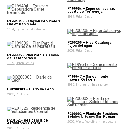
P199904 – Dique de levante,
puerto de Torrevieja
,
1999
Urban Design
P199404 – Estación Depuradora
Carlet-Benimodo
,
1994
Hydraulic Infrastructure
P200205 – HiperCatalunya,
flujos del agua
,
2002
Urban Design
P199836 – Plan Parcial Camino
de las Moreras II
,
1999
Urban Design
P199647 – Saneamiento
Integral Orihuela
,
1996
Hydraulic Infrastructure
IDD200303 – Diario de León
,
2003
Publication
P200002 – Planta de Residuos
Sólidos Urbanos San Román
P201525- Residencia de
,
2000
Waste Recycling Infrastructure
estudiantes Cabañal
,
2015
Residential