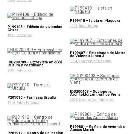
P199418 – Isleta en Náquera
,
1994
Urban Design
P199108 – Edificio de viviendas
Chapa
,
1991
Residential
P199407 – Estaciones de Metro
de Valencia Línea 3
,
1994
Transport Infrastructure
IDD200709 – Entrevista en d(x)i
Cultura y Postdiseño
,
2007
Publication
IDD200403 – Sociópolis,
Architekturzentrum de Viena
P201010 – Farmacia Urcullu
,
,
2004
Investigation
Publication
,
2010
Public Buildings
P199801 – Edificio de viviendas
Ausias March
P201912 – Centro de Educación