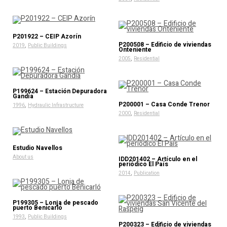
P201922 – CEIP Azorín
P200508 – Edificio de viviendas
,
2019
Public Buildings
Onteniente
,
2005
Residential
P199624 – Estación Depuradora
Gandía
P200001 – Casa Conde Trenor
,
1996
Hydraulic Infrastructure
,
2000
Residential
Estudio Navellos
About us
IDD201402 – Artículo en el
periódico El País
,
2014
Publication
P199305 – Lonja de pescado
puerto Benicarló
,
1993
Public Buildings
P200323 – Edificio de viviendas