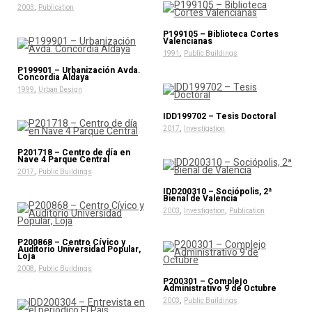
,
2003
Publication
P199105 – Biblioteca Cortes
Valencianas
,
1991
Public Buildings
P199901 – Urbanización Avda.
Concordia Aldaya
,
1999
Urban Design
IDD199702 – Tesis Doctoral
,
2017
Investigation
P201718 – Centro de día en
Nave 4 Parque Central
,
2017
Public Buildings
IDD200310 – Sociópolis, 2ª
Bienal de Valencia
,
,
2003
Investigation
Publication
P200868 – Centro Cívico y
Auditorio Universidad Popular,
Loja
,
2008
Public Buildings
P200301 – Complejo
Administrativo 9 de Octubre
,
2003
Public Buildings