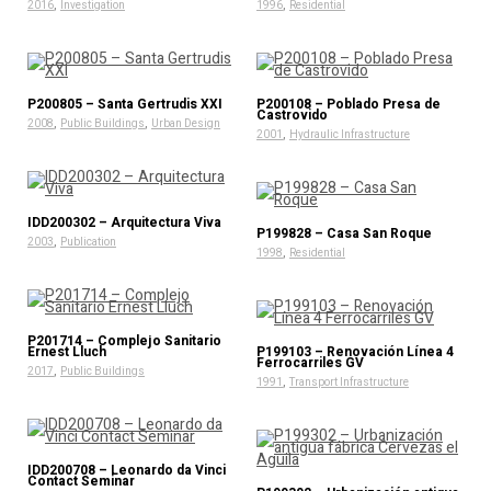
,
,
2016
Investigation
1996
Residential
P200805 – Santa Gertrudis XXI
P200108 – Poblado Presa de
Castrovido
,
,
2008
Public Buildings
Urban Design
,
2001
Hydraulic Infrastructure
IDD200302 – Arquitectura Viva
P199828 – Casa San Roque
,
2003
Publication
,
1998
Residential
P201714 – Complejo Sanitario
Ernest Lluch
P199103 – Renovación Línea 4
Ferrocarriles GV
,
2017
Public Buildings
,
1991
Transport Infrastructure
IDD200708 – Leonardo da Vinci
Contact Seminar