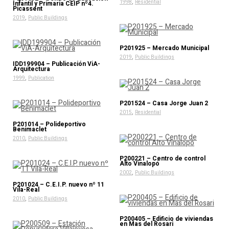
,
1998
Residential
Infantil y Primaria CEIP nº4.
Picassent
,
2019
Public Buildings
P201925 – Mercado Municipal
,
2019
Public Buildings
IDD199904 – Publicación ViA-
Arquitectura
,
1999
Publication
P201524 – Casa Jorge Juan 2
,
2015
Residential
P201014 – Polideportivo
Benimaclet
,
2010
Public Buildings
P200221 – Centro de control
Alto Vinalopó
,
2002
Public Buildings
P201024 – C.E.I.P. nuevo nº 11
Vila-Real
,
2010
Public Buildings
P200405 – Edificio de viviendas
en Mas del Rosari