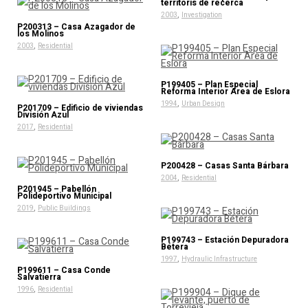
territoris de recerca
,
2003
Investigation
P200313 – Casa Azagador de
los Molinos
,
2003
Residential
P199405 – Plan Especial
Reforma Interior Area de Eslora
,
1994
Urban Design
P201709 – Edificio de viviendas
División Azul
,
2017
Residential
P200428 – Casas Santa Bárbara
,
2004
Residential
P201945 – Pabellón
Polideportivo Municipal
,
2019
Public Buildings
P199743 – Estación Depuradora
Bétera
,
1997
Hydraulic Infrastructure
P199611 – Casa Conde
Salvatierra
,
1996
Residential