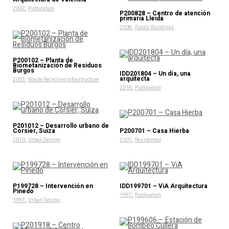
,
2007
Publication
P200828 – Centro de atención
primaria Lleida
,
2008
Public Buildings
P200102 – Planta de
Biometanización de Residuos
Burgos
IDD201804 – Un día, una
arquitecta
,
2001
Waste Recycling Infrastructure
,
2018
Publication
P201012 – Desarrollo urbano de
Corsier, Suiza
P200701 – Casa Hierba
,
,
2010
Urban Design
2007
Residential
P199728 – Intervención en
IDD199701 – ViA Arquitectura
Pinedo
,
1997
Publication
,
1997
Urban Design