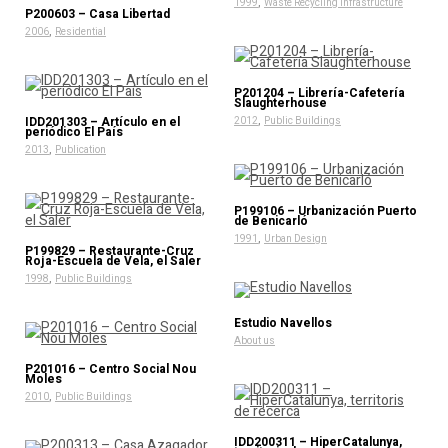
,
1999
Waste Recycling Infrastructure
P200603 – Casa Libertad
,
2006
Residential
P201204 – Librería-Cafetería
Slaughterhouse
,
IDD201303 – Artículo en el
2012
Public Buildings
periódico El País
,
2013
Publication
P199106 – Urbanización Puerto
de Benicarló
,
1991
Urban Design
P199829 – Restaurante-Cruz
Roja-Escuela de Vela, el Saler
,
1998
Public Buildings
Estudio Navellos
About us
P201016 – Centro Social Nou
Moles
,
2010
Public Buildings
IDD200311 – HiperCatalunya,