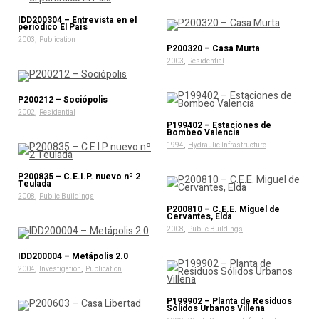
IDD200304 – Entrevista en el
periódico El País
,
2003
Publication
P200320 – Casa Murta
,
2003
Residential
P200212 – Sociópolis
,
2002
Residential
P199402 – Estaciones de
Bombeo Valencia
,
1994
Hydraulic Infrastructure
P200835 – C.E.I.P. nuevo nº 2
Teulada
,
2008
Public Buildings
P200810 – C.E.E. Miguel de
Cervantes, Elda
,
2008
Public Buildings
IDD200004 – Metápolis 2.0
,
,
2004
Investigation
Publication
P199902 – Planta de Residuos
Sólidos Urbanos Villena