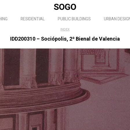
SOGO
HING
RESIDENTIAL
PUBLIC BUILDINGS
URBAN DESIG
INDEX
IDD200310 – Sociópolis, 2ª Bienal de Valencia