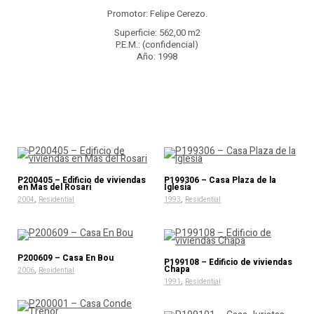
Promotor: Felipe Cerezo.
Superficie: 562,00 m2
P.E.M.: (confidencial)
Año: 1998
P200405 – Edificio de viviendas
P199306 – Casa Plaza de la
en Mas del Rosari
Iglesia
,
,
2004
Residential
1993
Residential
P200609 – Casa En Bou
P199108 – Edificio de viviendas
Chapa
,
2006
Residential
,
1991
Residential