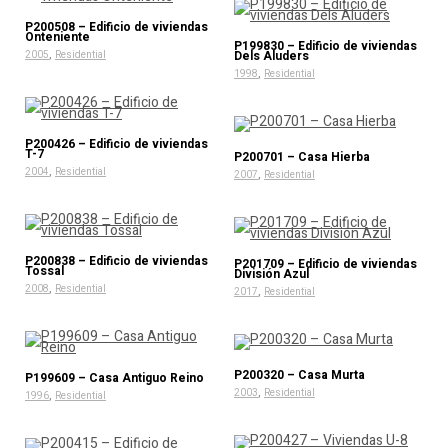
P200508 – Edificio de viviendas
Onteniente
P199830 – Edificio de viviendas
,
Dels Aluders
2005
Residential
,
1998
Residential
P200426 – Edificio de viviendas
T-7
P200701 – Casa Hierba
,
2004
Residential
,
2007
Residential
P200838 – Edificio de viviendas
P201709 – Edificio de viviendas
Tossal
División Azul
,
2008
Residential
,
2017
Residential
P200320 – Casa Murta
P199609 – Casa Antiguo Reino
,
,
2003
Residential
1996
Residential