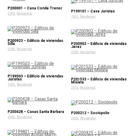
P200001 – Casa Conde Trenor
P199101 – Casa Juristas
,
2000
Residential
,
1991
Residential
P200923 – Edificio de viviendas
Silla
P200902 – Edificio de viviendas
Jerez
,
2009
Residential
,
2009
Residential
P199503 – Edificio de viviendas
Juristas
P201533 – Edificio de viviendas
Mislata
,
1995
Residential
,
2015
Residential
P200428 – Casas Santa Bárbara
P200212 – Sociópolis
,
2004
Residential
,
2002
Residential