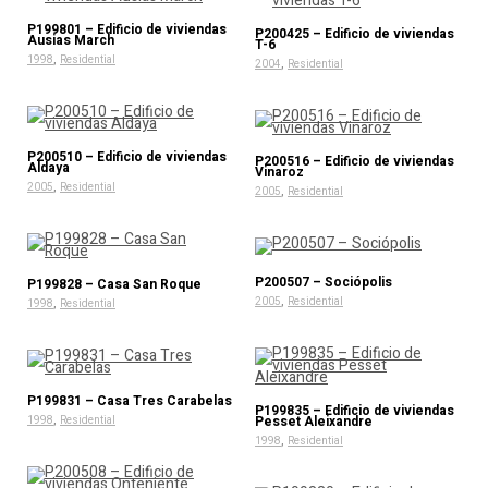
P199801 – Edificio de viviendas
P200425 – Edificio de viviendas
Ausias March
T-6
,
1998
Residential
,
2004
Residential
P200510 – Edificio de viviendas
P200516 – Edificio de viviendas
Aldaya
Vinaroz
,
2005
Residential
,
2005
Residential
P200507 – Sociópolis
P199828 – Casa San Roque
,
,
2005
Residential
1998
Residential
P199831 – Casa Tres Carabelas
P199835 – Edificio de viviendas
,
Pesset Aleixandre
1998
Residential
,
1998
Residential