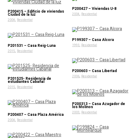
P200427 – Viviendas U-8
P200415 – Edificio de viviendas
,
Ciudad de la luz
2004
Residential
,
2004
Residential
P199307 – Casa Alcora
,
P201531 – Casa Reig-Luna
1993
Residential
,
2015
Residential
P200603 – Casa Libertad
,
2006
Residential
P201525- Residencia de
estudiantes Cabañal
,
2015
Residential
P200313 – Casa Azagador de
los Molinos
,
2003
Residential
P200407 – Casa Plaza América
,
2004
Residential