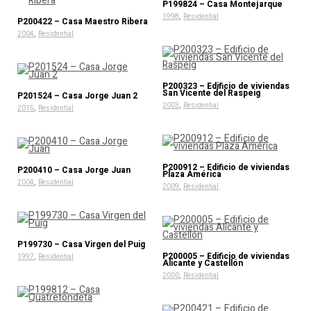
P199824 – Casa Montejarque
,
1998
Residential
P200422 – Casa Maestro Ribera
,
2004
Residential
P200323 – Edificio de viviendas
San Vicente del Raspeig
P201524 – Casa Jorge Juan 2
,
2003
Residential
,
2015
Residential
P200912 – Edificio de viviendas
P200410 – Casa Jorge Juan
Plaza América
,
2004
Residential
,
2009
Residential
P199730 – Casa Virgen del Puig
,
P200005 – Edificio de viviendas
1997
Residential
Alicante y Castellón
,
2000
Residential