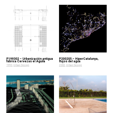
P199302 – Urbanización antigua
P200205 – HiperCatalunya,
fábrica Cervezas el Aguila
flujos del agua
1993
,
Urban Design
2002
,
Urban Design