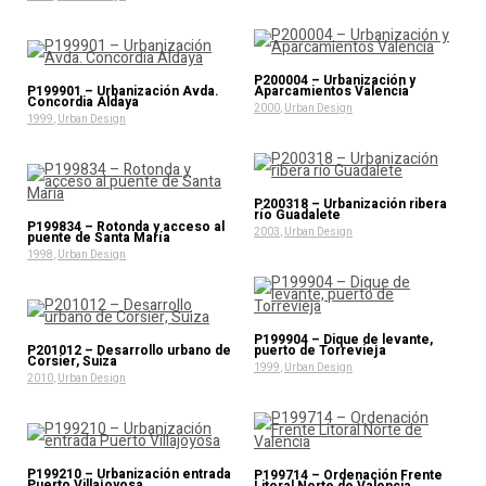
P200004 – Urbanización y
P199901 – Urbanización Avda.
Aparcamientos Valencia
Concordia Aldaya
2000
,
Urban Design
1999
,
Urban Design
P200318 – Urbanización ribera
río Guadalete
P199834 – Rotonda y acceso al
2003
,
Urban Design
puente de Santa María
1998
,
Urban Design
P199904 – Dique de levante,
P201012 – Desarrollo urbano de
puerto de Torrevieja
Corsier, Suiza
1999
,
Urban Design
2010
,
Urban Design
P199210 – Urbanización entrada
P199714 – Ordenación Frente
Puerto Villajoyosa