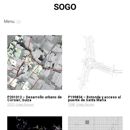
SOGO
Menu
P201012 – Desarrollo urbano de
P199834 – Rotonda y acceso al
Corsier, Suiza
puente de Santa María
2010
,
Urban Design
1998
,
Urban Design