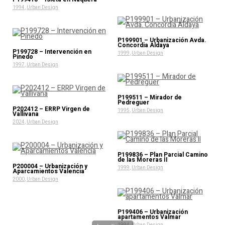
1994
,
Urban Design
P199901 – Urbanización Avda.
Concordia Aldaya
P199728 – Intervención en
1999
,
Urban Design
Pinedo
1997
,
Urban Design
P199511 – Mirador de
Pedreguer
P202412 – ERRP Virgen de
1995
,
Urban Design
Vallivana
2024
,
Urban Design
P199836 – Plan Parcial Camino
de las Moreras II
P200004 – Urbanización y
1999
,
Urban Design
Aparcamientos Valencia
2000
,
Urban Design
P199406 – Urbanización
apartamentos Valmar