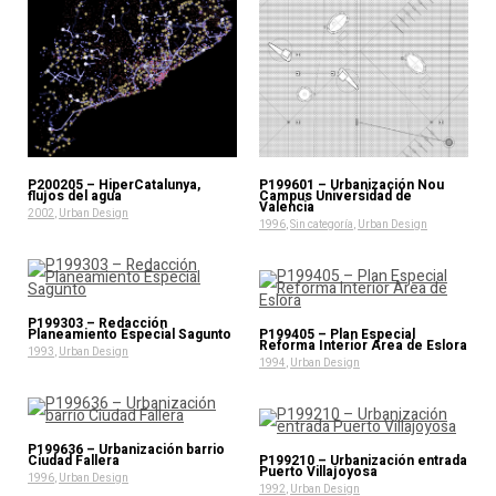
P200205 – HiperCatalunya,
P199601 – Urbanización Nou
flujos del agua
Campus Universidad de
Valencia
2002
,
Urban Design
1996
,
Sin categoría
,
Urban Design
P199303 – Redacción
Planeamiento Especial Sagunto
P199405 – Plan Especial
Reforma Interior Area de Eslora
1993
,
Urban Design
1994
,
Urban Design
P199636 – Urbanización barrio
Ciudad Fallera
P199210 – Urbanización entrada
Puerto Villajoyosa
1996
,
Urban Design
1992
,
Urban Design