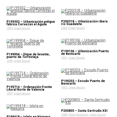
P200318 – Urbanización ribera
P199302 – Urbanización antigua
río Guadalete
fábrica Cervezas el Aguila
2003
,
Urban Design
1993
,
Urban Design
P199106 – Urbanización Puerto
de Benicarló
P199904 – Dique de levante,
puerto de Torrevieja
1991
,
Urban Design
1999
,
Urban Design
P199203 – Escudo Puerto de
Benicarló
P199714 – Ordenación Frente
1992
,
Urban Design
Litoral Norte de Valencia
1997
,
Urban Design
P200805 – Santa Gertrudis XXI
2008
,
Public Buildings
,
Urban Design
P199418 – Isleta en Náquera