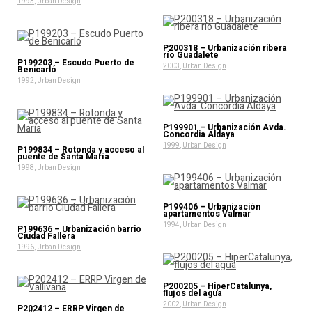
1993
,
Urban Design
P200318 – Urbanización ribera
río Guadalete
P199203 – Escudo Puerto de
2003
,
Urban Design
Benicarló
1992
,
Urban Design
P199901 – Urbanización Avda.
Concordia Aldaya
1999
,
Urban Design
P199834 – Rotonda y acceso al
puente de Santa María
1998
,
Urban Design
P199406 – Urbanización
apartamentos Valmar
1994
,
Urban Design
P199636 – Urbanización barrio
Ciudad Fallera
1996
,
Urban Design
P200205 – HiperCatalunya,
flujos del agua
2002
,
Urban Design
P202412 – ERRP Virgen de