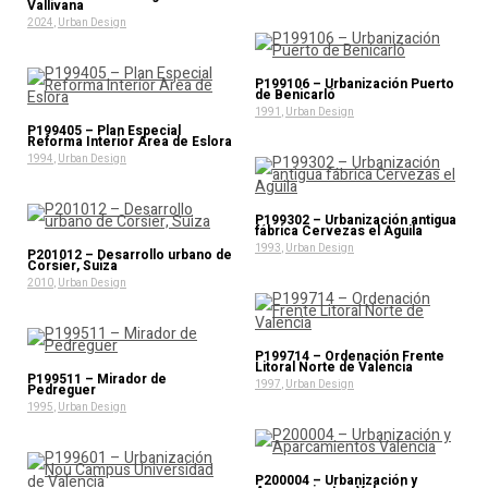
Vallivana
2024
,
Urban Design
P199106 – Urbanización Puerto
de Benicarló
1991
,
Urban Design
P199405 – Plan Especial
Reforma Interior Area de Eslora
1994
,
Urban Design
P199302 – Urbanización antigua
fábrica Cervezas el Aguila
1993
,
Urban Design
P201012 – Desarrollo urbano de
Corsier, Suiza
2010
,
Urban Design
P199714 – Ordenación Frente
Litoral Norte de Valencia
P199511 – Mirador de
1997
,
Urban Design
Pedreguer
1995
,
Urban Design
P200004 – Urbanización y