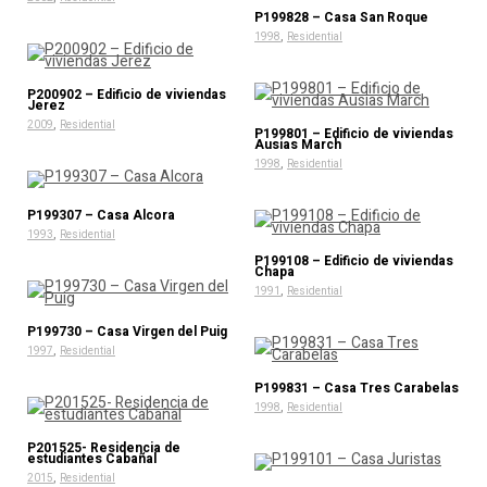
P199828 – Casa San Roque
,
1998
Residential
P200902 – Edificio de viviendas
Jerez
,
2009
Residential
P199801 – Edificio de viviendas
Ausias March
,
1998
Residential
P199307 – Casa Alcora
,
1993
Residential
P199108 – Edificio de viviendas
Chapa
,
1991
Residential
P199730 – Casa Virgen del Puig
,
1997
Residential
P199831 – Casa Tres Carabelas
,
1998
Residential
P201525- Residencia de
estudiantes Cabañal
,
2015
Residential