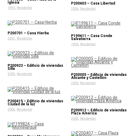
Iglesia
P200603 – Casa Libertad
,
1993
Residential
,
2006
Residential
P200701 – Casa Hierba
P199611 – Casa Conde
,
Salvatierra
2007
Residential
,
1996
Residential
P200923 – Edificio de viviendas
Silla
,
2009
Residential
P200005 – Edificio de viviendas
Alicante y Castellón
,
2000
Residential
P200415 – Edificio de viviendas
Ciudad de la luz
,
2004
Residential
P200912 – Edificio de viviendas
Plaza América
,
2009
Residential