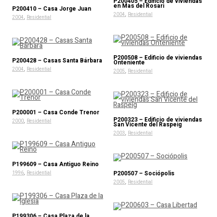
P200405 – Edificio de viviendas
en Mas del Rosari
P200410 – Casa Jorge Juan
,
2004
Residential
,
2004
Residential
P200508 – Edificio de viviendas
P200428 – Casas Santa Bárbara
Onteniente
,
2004
Residential
,
2005
Residential
P200001 – Casa Conde Trenor
P200323 – Edificio de viviendas
,
2000
Residential
San Vicente del Raspeig
,
2003
Residential
P199609 – Casa Antiguo Reino
,
P200507 – Sociópolis
1996
Residential
,
2005
Residential
P199306 – Casa Plaza de la