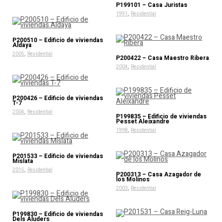
P199101 – Casa Juristas
,
1991
Residential
P200510 – Edificio de viviendas
Aldaya
,
2005
Residential
P200422 – Casa Maestro Ribera
,
2004
Residential
P200426 – Edificio de viviendas
T-7
,
2004
Residential
P199835 – Edificio de viviendas
Pesset Aleixandre
,
1998
Residential
P201533 – Edificio de viviendas
Mislata
,
2015
Residential
P200313 – Casa Azagador de
los Molinos
,
2003
Residential
P199830 – Edificio de viviendas
Dels Aluders