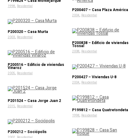
P199824 – Casa Montejarque
,
1998
Residential
P200407 – Casa Plaza América
,
2004
Residential
P200320 – Casa Murta
,
2003
Residential
P200838 – Edificio de viviendas
Tossal
,
2008
Residential
P200516 – Edificio de viviendas
Vinaroz
,
2005
Residential
P200427 – Viviendas U-8
,
2004
Residential
P201524 – Casa Jorge Juan 2
,
2015
Residential
P199812 – Casa Quatretondeta
,
1998
Residential
P200212 – Sociópolis
,
2002
Residential