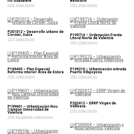
río Guadalete
Benicarló
2003
,
Urban Design
1992
,
Urban Design
P201012 – Desarrollo urbano de
Corsier, Suiza
P199714 – Ordenación Frente
Litoral Norte de Valencia
2010
,
Urban Design
1997
,
Urban Design
P199405 – Plan Especial
P199210 – Urbanización entrada
Reforma Interior Area de Eslora
Puerto Villajoyosa
1994
,
Urban Design
1992
,
Urban Design
P202412 – ERRP Virgen de
Vallivana
P199601 – Urbanización Nou
Campus Universidad de
2024
,
Urban Design
Valencia
1996
,
Sin categoría
,
Urban Design