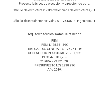
Proyecto básico, de ejecución y dirección de obra.
Cálculo de estructuras: Valter valenciana de estructuras, S.L.
Cálculo de Instalaciones: Valnu SERVICIOS DE Ingenieria S.L.
Arquitecto técnico: Rafael Duet Redon
PEM
PEM 1.178.361,39€
15% GASTOS GENERALES 176.754,21€
6€ BENEFICIO INDUSTRIAL 70.701,68€
PEC1.425.817,28€
21%IVA 299.421,63€
PRESUPUESTO1.725.238,91€
Año 2019.