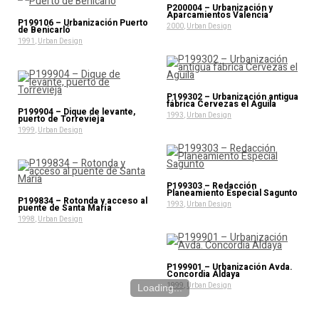
P200004 – Urbanización y
Aparcamientos Valencia
P199106 – Urbanización Puerto
2000
,
Urban Design
de Benicarló
1991
,
Urban Design
P199302 – Urbanización antigua
fábrica Cervezas el Aguila
P199904 – Dique de levante,
1993
,
Urban Design
puerto de Torrevieja
1999
,
Urban Design
P199303 – Redacción
Planeamiento Especial Sagunto
P199834 – Rotonda y acceso al
1993
,
Urban Design
puente de Santa María
1998
,
Urban Design
P199901 – Urbanización Avda.
Concordia Aldaya
1999
,
Urban Design
Loading...