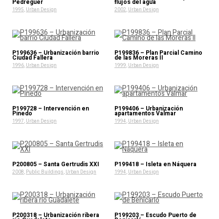
Pedreguer
flujos del agua
1995
,
Urban Design
2002
,
Urban Design
P199636 – Urbanización barrio
P199836 – Plan Parcial Camino
Ciudad Fallera
de las Moreras II
1996
,
Urban Design
1999
,
Urban Design
P199728 – Intervención en
P199406 – Urbanización
Pinedo
apartamentos Valmar
1997
,
Urban Design
1994
,
Urban Design
P200805 – Santa Gertrudis XXI
P199418 – Isleta en Náquera
2008
,
Public Buildings
,
Urban Design
1994
,
Urban Design
P200318 – Urbanización ribera
P199203 – Escudo Puerto de