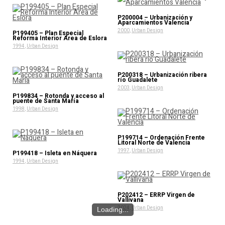
P200004 – Urbanización y
Aparcamientos Valencia
2000
,
Urban Design
P199405 – Plan Especial
Reforma Interior Area de Eslora
1994
,
Urban Design
P200318 – Urbanización ribera
río Guadalete
2003
,
Urban Design
P199834 – Rotonda y acceso al
puente de Santa María
1998
,
Urban Design
P199714 – Ordenación Frente
Litoral Norte de Valencia
1997
,
Urban Design
P199418 – Isleta en Náquera
1994
,
Urban Design
P202412 – ERRP Virgen de
Vallivana
2024
,
Urban Design
Loading...
Loading...