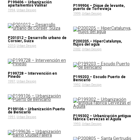
P199406 – Urbanización
apartamentos Valmar
P199904 – Dique de levante,
puerto de Torrevieja
1994
,
Urban Design
1999
,
Urban Design
P201012 – Desarrollo urbano de
Corsier, Suiza
P200205 – HiperCatalunya,
flujos del agua
2010
,
Urban Design
2002
,
Urban Design
P199728 – Intervención en
Pinedo
P199203 – Escudo Puerto de
Benicarló
1997
,
Urban Design
1992
,
Urban Design
P199106 – Urbanización Puerto
de Benicarló
P199302 – Urbanización antigua
1991
,
Urban Design
fábrica Cervezas el Aguila
1993
,
Urban Design