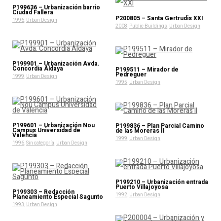
P199636 – Urbanización barrio
Ciudad Fallera
P200805 – Santa Gertrudis XXI
1996
,
Urban Design
2008
,
Public Buildings
,
Urban Design
P199901 – Urbanización Avda.
Concordia Aldaya
P199511 – Mirador de
Pedreguer
1999
,
Urban Design
1995
,
Urban Design
P199601 – Urbanización Nou
P199836 – Plan Parcial Camino
Campus Universidad de
de las Moreras II
Valencia
1999
,
Urban Design
1996
,
Sin categoría
,
Urban Design
P199210 – Urbanización entrada
Puerto Villajoyosa
P199303 – Redacción
1992
,
Urban Design
Planeamiento Especial Sagunto
1993
,
Urban Design